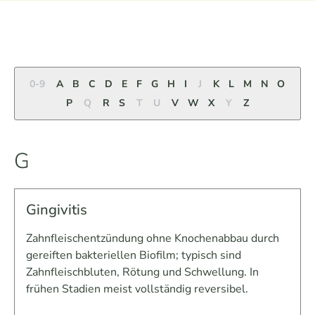
0-9
A
B
C
D
E
F
G
H
I
J
K
L
M
N
O
P
Q
R
S
T
U
V
W
X
Y
Z
G
Gingivitis
Zahnfleischentzündung ohne Knochenabbau durch
gereiften bakteriellen Biofilm; typisch sind
Zahnfleischbluten, Rötung und Schwellung. In
frühen Stadien meist vollständig reversibel.